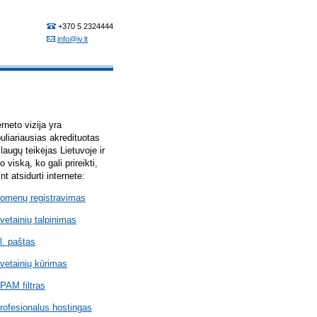
erneto vizija yra
uliariausias akredituotas
laugų teikėjas Lietuvoje ir
lo viską, ko gali prireikti,
int atsidurti internete:
omenų registravimas
vetainių talpinimas
l. paštas
vetainių kūrimas
PAM filtras
rofesionalus hostingas