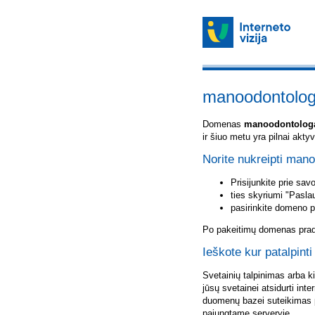
manoodontologa
Domenas
manoodontologa
ir šiuo metu yra pilnai akt
Norite nukreipti mano
Prisijunkite prie sa
ties skyriumi "Pasla
pasirinkite domeno 
Po pakeitimų domenas pradė
Ieškote kur patalpint
Svetainių talpinimas arba k
jūsų svetainei atsidurti inte
duomenų bazei suteikimas p
pajungtame serveryje.