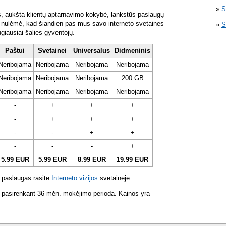
S
s, aukšta klientų aptarnavimo kokybė, lankstūs paslaugų
ra nulėmė, kad šiandien pas mus savo interneto svetaines
S
ugiausiai šalies gyventojų.
Paštui
Svetainei
Universalus
Didmeninis
Neribojama
Neribojama
Neribojama
Neribojama
Neribojama
Neribojama
Neribojama
200 GB
Neribojama
Neribojama
Neribojama
Neribojama
-
+
+
+
-
+
+
+
-
-
+
+
-
-
-
+
5.99 EUR
5.99 EUR
8.99 EUR
19.99 EUR
 paslaugas rasite
Interneto vizijos
svetainėje.
 pasirenkant 36 mėn. mokėjimo periodą. Kainos yra