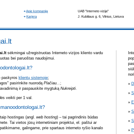
i.lt
i.lt
sėkmingai užregistruotas Interneto vizijos kliento vardu
Int
yvuotas bei paruoštas naudojimui.
pop
pas
odontologai.lt?
siū
nor
vo paskyros
klientų sistemoje
;
ugos" pasirinkite nuorodą
Plačiau...
;
D
pavadinimą ir paspauskite mygtuką
Nukreipti
.
S
s veikti per 1 val.
E
i manoodontologai.lt?
S
itaip hostingas (angl.
web hosting
) – tai pagrindinis būdas
S
rnete. Tai vietos jūsų internetiniam projektui, el. paštui ar
atikimame, galingame, prie spartaus interneto ryšio kanalo
P