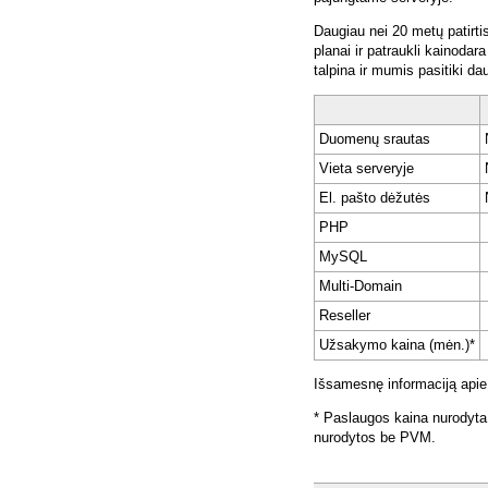
Daugiau nei 20 metų patirti
planai ir patraukli kainoda
talpina ir mumis pasitiki da
Duomenų srautas
Vieta serveryje
El. pašto dėžutės
PHP
MySQL
Multi-Domain
Reseller
Užsakymo kaina (mėn.)*
Išsamesnę informaciją apie
* Paslaugos kaina nurodyta
nurodytos be PVM.